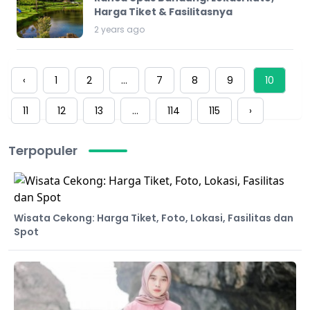
Harga Tiket & Fasilitasnya
2 years ago
‹
1
2
...
7
8
9
10
11
12
13
...
114
115
›
Terpopuler
Wisata Cekong: Harga Tiket, Foto, Lokasi, Fasilitas dan
Spot