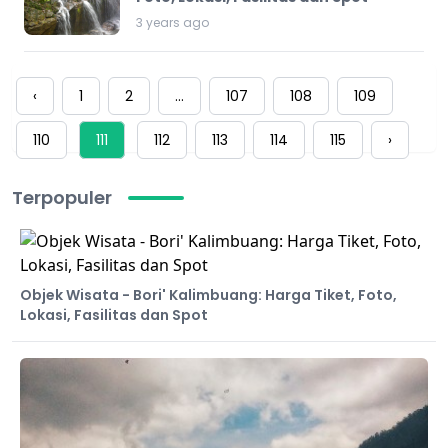
3 years ago
‹
1
2
...
107
108
109
110
111
112
113
114
115
›
Terpopuler
Objek Wisata - Bori' Kalimbuang: Harga Tiket, Foto,
Lokasi, Fasilitas dan Spot