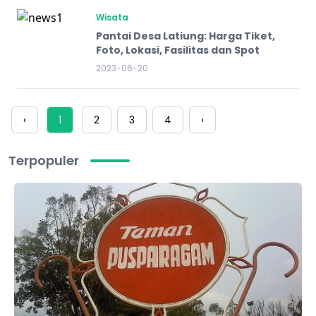
Wisata
Pantai Desa Latiung: Harga Tiket,
Foto, Lokasi, Fasilitas dan Spot
2023-06-20
‹
1
2
3
4
›
Terpopuler