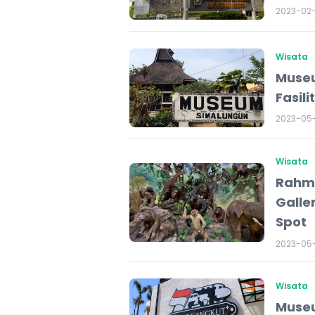
2023-02
Wisata
Museu
Fasil
2023-05
Wisata
Rahma
Galler
Spot
2023-05-
Wisata
Museu