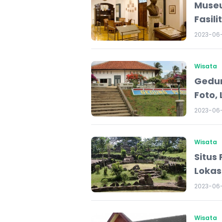
Museu
Fasil
2023-06
Wisata
Gedun
Foto, 
2023-06
Wisata
Situs 
Lokasi
2023-06-
Wisata