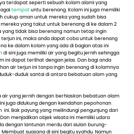
unya terdapat seperti sebuah kolam alami yang
bagai
tempat
untu berenang. Kolam ini juga memiliki
uh cukup aman untuk mereka yang sudah bisa
mereka yang takut untuk berenang di ke dalam 2
 yang tidak bisa berenang namun tetap ingin
 terjun ini, maka anda dapat coba untuk berenang
arena ke dalam kolam yang ada di bagian atas ini
n
di sini juga memiliki air yang begitu jernih sehingga
m ini dapat terlihat dengan jelas. Dan bagi anda
an air terjun ini tanpa ingin berenang di kolamnya
uduk-duduk santai di antara bebatuan alam yang
 air yang jernih dengan berhiaskan bebatuan alam
ini juga didukung dengan keindahan pepohonan
jun ini. Bak payung yang meilindungi pengunjung dari
Dan menjadikan objek wisata ini memiliki udara
la dengan lantunan merdu dari siulan burung-
. Membuat suasana di sini begitu syahdu. Namun