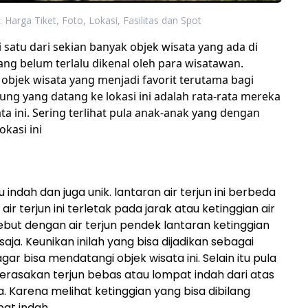
 Harga Tiket, Foto, Lokasi, Fasilitas dan Spot
 satu dari sekian banyak objek wisata yang ada di
mang belum terlalu dikenal oleh para wisatawan.
objek wisata yang menjadi favorit terutama bagi
ng yang datang ke lokasi ini adalah rata-rata mereka
ta ini. Sering terlihat pula anak-anak yang dengan
okasi ini
u indah dan juga unik. lantaran air terjun ini berbeda
i air terjun ini terletak pada jarak atau ketinggian air
disebut dengan air terjun pendek lantaran ketinggian
 saja. Keunikan inilah yang bisa dijadikan sebagai
ar bisa mendatangi objek wisata ini. Selain itu pula
erasakan terjun bebas atau lompat indah dari atas
ya. Karena melihat ketinggian yang bisa dibilang
at indah.