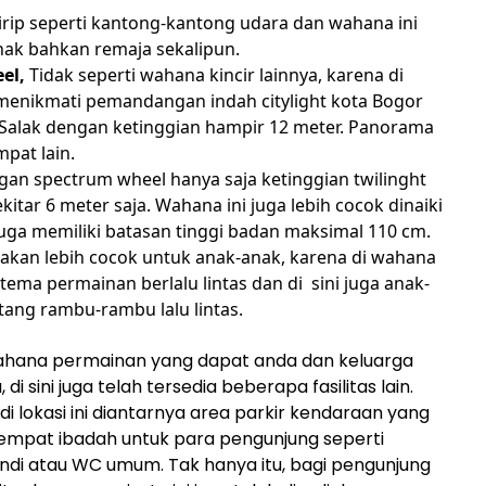
irip seperti kantong-kantong udara dan wahana ini
nak bahkan remaja sekalipun.
eel,
Tidak seperti wahana kincir lainnya, karena di
menikmati pemandangan indah citylight kota Bogor
alak dengan ketinggian hampir 12 meter. Panorama
mpat lain.
an spectrum wheel hanya saja ketinggian twilinght
kitar 6 meter saja. Wahana ini juga lebih cocok dinaiki
uga memiliki batasan tinggi badan maksimal 110 cm.
 akan lebih cocok untuk anak-anak, karena di wahana
ema permainan berlalu lintas dan di sini juga anak-
tang rambu-rambu lalu lintas.
wahana permainan yang dapat anda dan keluarga
, di sini juga telah tersedia beberapa fasilitas lain.
di lokasi ini diantarnya area parkir kendaraan yang
 tempat ibadah untuk para pengunjung seperti
di atau WC umum. Tak hanya itu, bagi pengunjung