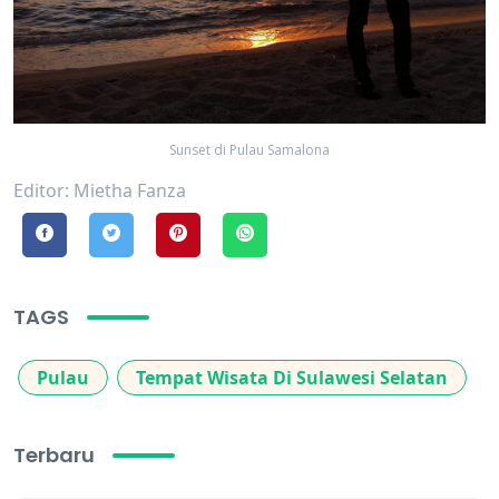
Sunset di Pulau Samalona
Editor: Mietha Fanza
TAGS
Pulau
Tempat Wisata Di Sulawesi Selatan
Terbaru