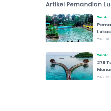
Artikel Pemandian L
Wisata
Peman
Lokasi
2023-10-
Wisata
279 T
Menar
2022-12-