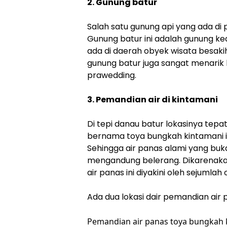
2. Gunung batur
Salah satu gunung api yang ada di p
Gunung batur ini adalah gunung ke
ada di daerah obyek wisata besak
gunung batur juga sangat menarik 
prawedding.
3. Pemandian air di kintamani
Di tepi danau batur lokasinya tepa
bernama toya bungkah kintamani in
Sehingga air panas alami yang buk
mengandung belerang. Dikarenaka
air panas ini diyakini oleh sejumla
Ada dua lokasi dair pemandian air p
Pemandian air panas toya bungkah 