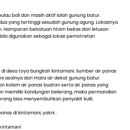
ulau bali dan masih aktif ialah gunung batur.
dua yang tertinggi sesudah gunung agung. Lokasinya
ih. Hamparan bebatuan htam bekas dari letusan
bila digunakan sebagai lokasi pemotretan
t di desa toya bungkah kintamani. Sumber air panas
i asalnya dari mata air dekat gunung batur.
an kolam air panas buatan serta air panas yang
n memiliki kandungan belerang, maka permandian
h orang bisa menyembuhkan penyakit kulit.
anas di kintamani, yakni :
kintamani