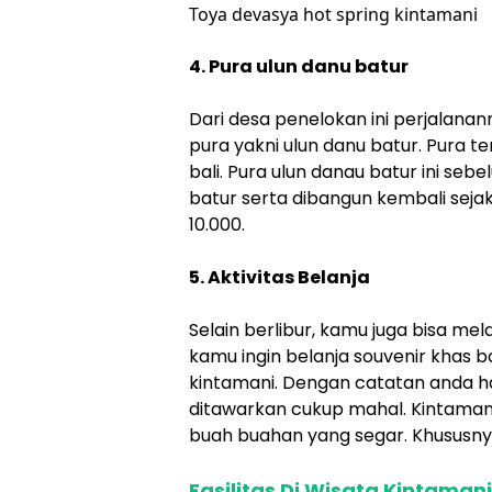
Toya devasya hot spring kintamani
4. Pura ulun danu batur
Dari desa penelokan ini perjalanan
pura yakni ulun danu batur. Pura t
bali. Pura ulun danau batur ini s
batur serta dibangun kembali seja
10.000.
5. Aktivitas Belanja
Selain berlibur, kamu juga bisa mela
kamu ingin belanja souvenir khas b
kintamani. Dengan catatan anda 
ditawarkan cukup mahal. Kintamani
buah buahan yang segar. Khususnya 
Fasilitas Di Wisata Kintamani