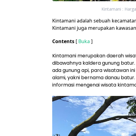
Kintamani : Harga
Kintamani adalah sebuah kecamatan d
Kintamani juga merupakan kawasan 
Contents
[
Buka
]
Kintamani merupakan daerah wisata 
dibawahnya kaldera gunung batur. Sa
ada gunung api, para wisatawan i
alami, yakni bernama danau batur.
informasi mengenai wisata kintama