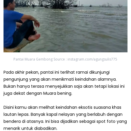
Pantai Muara Gembong Source : instagram.com/agungsulis775
Pada akhir pekan, pantai ini terlihat ramai dikunjungi
pengunjung yang akan menikmati keindahan alamnya.
Bukan hanya terasa menyejukkan saja akan tetapi lokasi ini
juga dekat dengan Muara bening.
Disini kamu akan melihat keindahan eksotis suasana khas
lautan lepas. Banyak kapal nelayan yang berlabuh dengan
bendera di atasnya. Ini bisa dijadikan sebagai spot foto yang
menarik untuk diabadikan.