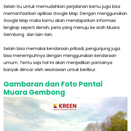
Selain itu untuk memudahkan perjalanan kamu juga bisa
memanfaatkan aplikasi Google Map. Dengan menggunakan
Google Map maka kamu akan mendapatkan informasi
lengkap seperti denah, peta yang menuju ke arah Muara
Gembong dan lain-lain.
Selain bisa memakai kendaraan pribadi, pengunjung juga
bisa menempuhnya dengan menggunakan kendaraan
umum. Tentu saja hal ini akan menjadikan pantainya
banyak diincar oleh wisatawan untuk berlibur.
Gambaran dan Foto Pantai
Muara Gembong