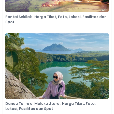
Pantai Sekilak : Harga Tiket, Foto, Lokasi, Fasilitas dan
Spot
Danau Tolire di Maluku Utara : Harga Tiket, Foto,
Lokasi, Fasilitas dan Spot