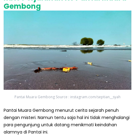
Gembong
Pantai Muara Gembong Source : instagram.com/septian__syah
Pantai Muara Gembong menurut cerita sejarah penuh
dengan misteri. Namun tentu saja hal ini tidak menghalangi
para pengunjung untuk datang menikmati keindahan
alamnya di Pantai ini.