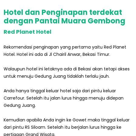
Hotel dan Penginapan terdekat
dengan Pantai Muara Gembong
Red Planet Hotel
Rekomendasi penginapan yang pertama yaitu Red Planet
Hotel. Hotel ini ada di Jl Chairil Anwar, Bekasi Timur.
Walaupun hotel ini letaknya ada di Bekasi akan tetapi akses
untuk menuju Gedung Juang tidaklah terlalu jauh.
Anda hanya tinggal keluar hotel saja dari pintu keluar
Carrefour. Setelah itu jalan lurus hingga menuju didepan
Gedung Juang.
Kemudian apabila Anda ingin ke Gowet maka tinggal keluar
dari pintu RS Siloam. Setelah itu berjalan lurus hingga ke
pertigaan Grand Wisata.