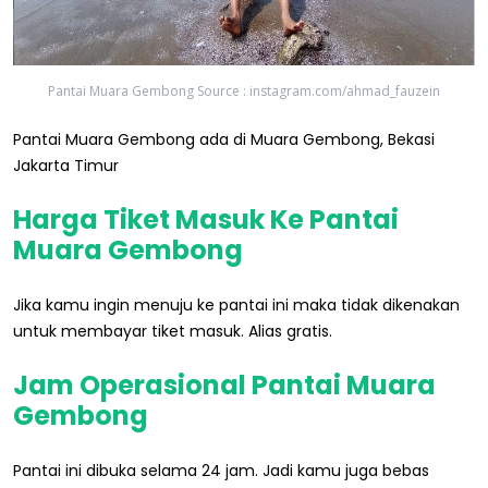
Pantai Muara Gembong Source : instagram.com/ahmad_fauzein
Pantai Muara Gembong ada di Muara Gembong, Bekasi
Jakarta Timur
Harga Tiket Masuk Ke Pantai
Muara Gembong
Jika kamu ingin menuju ke pantai ini maka tidak dikenakan
untuk membayar tiket masuk. Alias gratis.
Jam Operasional
Pantai Muara
Gembong
Pantai ini dibuka selama 24 jam. Jadi kamu juga bebas