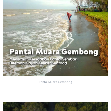
Pantai Muara Gembong