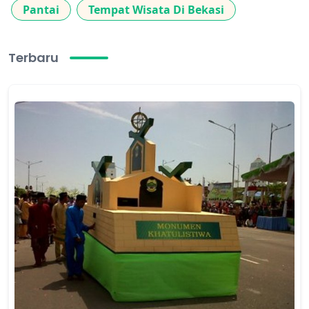
Pantai
Tempat Wisata Di Bekasi
Terbaru