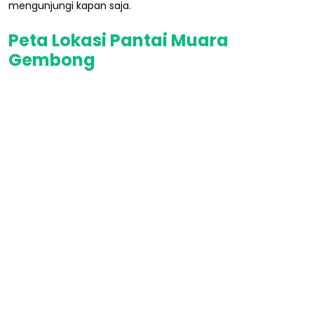
mengunjungi kapan saja.
Peta Lokasi Pantai Muara
Gembong