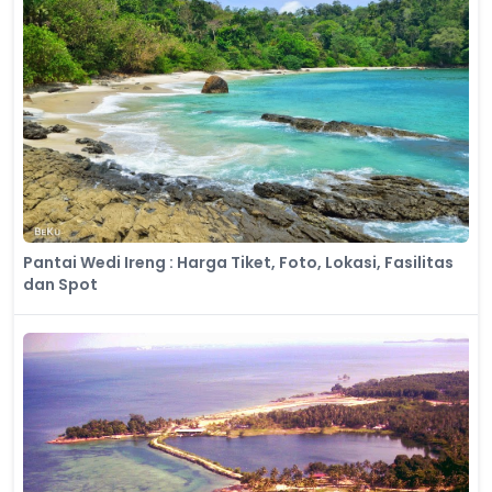
Pantai Wedi Ireng : Harga Tiket, Foto, Lokasi, Fasilitas
dan Spot