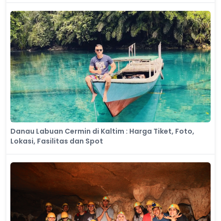
Danau Labuan Cermin di Kaltim : Harga Tiket, Foto,
Lokasi, Fasilitas dan Spot