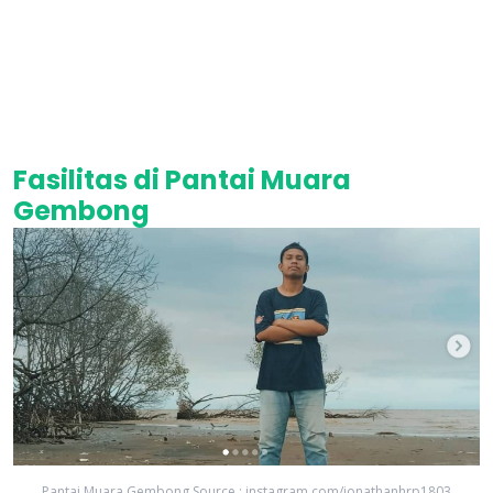
Fasilitas di Pantai Muara
Gembong
Pantai Muara Gembong Source : instagram.com/jonathanhrp1803