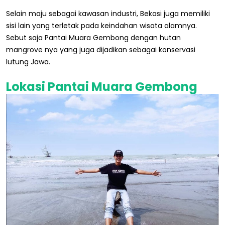
Selain maju sebagai kawasan industri, Bekasi juga memiliki
sisi lain yang terletak pada keindahan wisata alamnya.
Sebut saja Pantai Muara Gembong dengan hutan
mangrove nya yang juga dijadikan sebagai konservasi
lutung Jawa.
Lokasi Pantai Muara Gembong