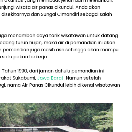
n aktifitas yang membuat jenuh dan melelahkan,
njungi wisata air panas cikundul. Anda akan
isekitarnya dan Sungai Cimandiri sebagai salah
juga menambah daya tarik wisatawan untuk datang
sedang turun hujan, maka air di pemandian ini akan
tar pemandian juga masih asri sehingga akan mampu
 satu pekan bekerja.
 Tahun 1990, dari jaman dahulu pemandian ini
rakat Sukabumi,
Jawa Barat
. Namun setelah
, nama Air Panas Cikundul lebih dikenal wisatawan