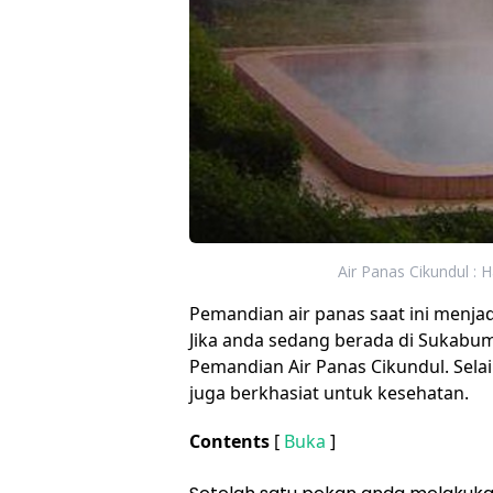
Air Panas Cikundul : H
Pemandian air panas saat ini menjad
Jika anda sedang berada di Sukabum
Pemandian Air Panas Cikundul. Sel
juga berkhasiat untuk kesehatan.
Contents
[
Buka
]