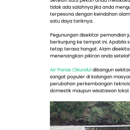
Setelah satu pekan anda melakuka
tidak ada salahnya jika anda mengu
terpesona dengan keindahan alam d
satu daya tariknya.
Pegunungan disekitar pemandian 
berkunjung ke tempat ini. Apabila 
tetap terasa hangat. Alam diseki
menenangkan pikiran anda setelah
Air Panas Cikundul
dibangun sekitar
sangat populer di kalangan masya
perubahan perkembangan teknologi
domestik maupun wisatawan lokal.