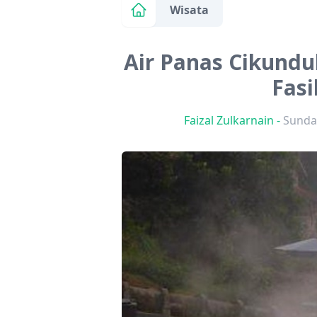
Wisata
Air Panas Cikundul
Fasi
Faizal Zulkarnain
-
Sunday