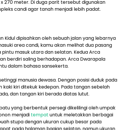
x 270 meter. Di duga parit tersebut digunakan
pleks candi agar tanah menjadi lebih padat.
n Kidul dipisahkan oleh sebuah jalan yang lebarnya
masuki area candi, kamu akan melihat dua pasang
pintu masuk utara dan selatan. Kedua Arca
n berdiri saling berhadapan. Arca Dwarapala
intu dalam bahasa sansekerta.
 setinggi manusia dewasa. Dengan posisi duduk pada
 kaki kiri ditekuk kedepan. Pada tangan sebelah
, dan tangan kiri berada diatas lutut.
atu yang berbentuk persegi dikelilingi oleh umpak
konon menjadi
tempat
untuk meletakkan berbagai
 6 buah stupa dengan ukuran cukup besar pada
rdapat pada halaman bagian selatan, namun ukuran