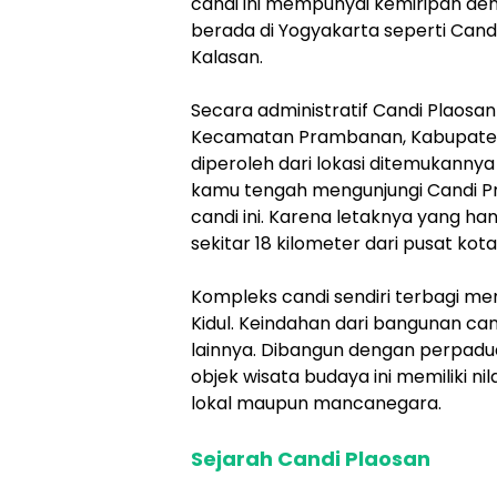
candi ini mempunyai kemiripan d
berada di Yogyakarta seperti Candi
Kalasan.
Secara administratif Candi Plaosan
Kecamatan Prambanan, Kabupaten 
diperoleh dari lokasi ditemukannya 
kamu tengah mengunjungi Candi P
candi ini. Karena letaknya yang ha
sekitar 18 kilometer dari pusat kot
Kompleks candi sendiri terbagi men
Kidul. Keindahan dari bangunan can
lainnya. Dibangun dengan perpadu
objek wisata budaya ini memiliki ni
lokal maupun mancanegara.
Sejarah Candi Plaosan