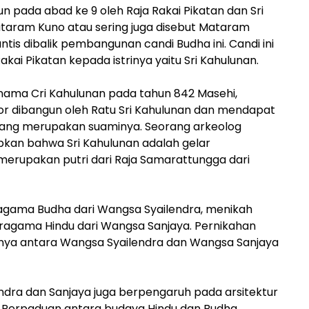
n pada abad ke 9 oleh Raja Rakai Pikatan dan Sri
aram Kuno atau sering juga disebut Mataram
tis dibalik pembangunan candi Budha ini. Candi ini
akai Pikatan kepada istrinya yaitu Sri Kahulunan.
nama Cri Kahulunan pada tahun 842 Masehi,
or dibangun oleh Ratu Sri Kahulunan dan mendapat
 yang merupakan suaminya. Seorang arkeolog
an bahwa Sri Kahulunan adalah gelar
merupakan putri dari Raja Samarattungga dari
agama Budha dari Wangsa Syailendra, menikah
eragama Hindu dari Wangsa Sanjaya. Pernikahan
nya antara Wangsa Syailendra dan Wangsa Sanjaya
ndra dan Sanjaya juga berpengaruh pada arsitektur
 Perpaduan antara budaya Hindu dan Budha