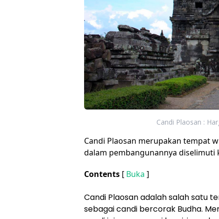
Candi Plaosan : Harg
Candi Plaosan merupakan tempat wis
dalam pembangunannya diselimuti k
Contents
[
Buka
]
Candi Plaosan adalah salah satu t
sebagai candi bercorak Budha. Me