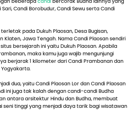
engan beberapa
candi
bercorak Budha lainnya yang
 Sari, Candi Borobudur, Candi Sewu serta Candi
 terletak pada Dukuh Plaosan, Desa Bugisan,
Klaten, Jawa Tengah. Nama Candi Plaosan sendiri
situs bersejarah ini yaitu Dukuh Plaosan. Apabila
rambanan, maka kamu juga wajib mengunjungi
nya berjarak 1 kilometer dari Candi Prambanan dan
a Yogyakarta.
jadi dua, yaitu Candi Plaosan Lor dan Candi Plaosan
di ini juga tak kalah dengan candi-candi Budha
an antara arsitektur Hindu dan Budha, membuat
lai seni tinggi yang menjadi daya tarik bagi wisatawan