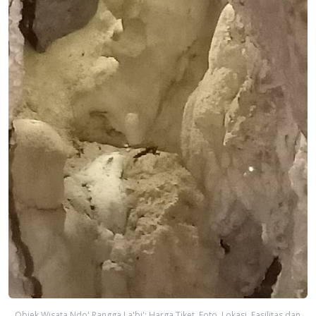
Objek Wisata Ndo' Rangga La'bi': Harga Tiket, Foto, Lokasi, Fasilitas dan