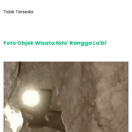
Tidak Tersedia
Foto Objek Wisata Ndo' Rangga La'bi'