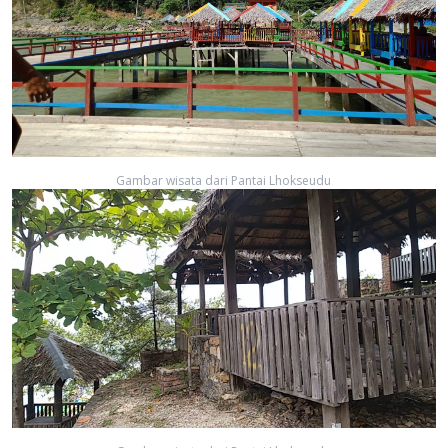
Gambar wisata dari Pantai Lhokseudu