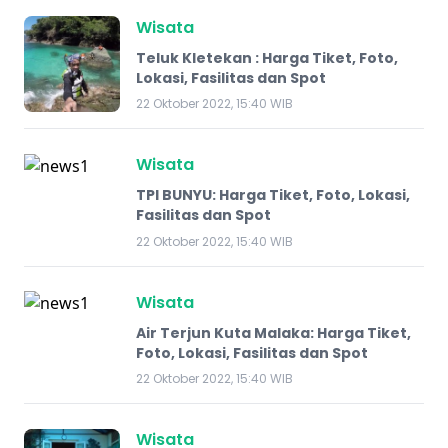
Wisata
Teluk Kletekan : Harga Tiket, Foto,
Lokasi, Fasilitas dan Spot
22 Oktober 2022, 15:40 WIB
Wisata
TPI BUNYU: Harga Tiket, Foto, Lokasi,
Fasilitas dan Spot
22 Oktober 2022, 15:40 WIB
Wisata
Air Terjun Kuta Malaka: Harga Tiket,
Foto, Lokasi, Fasilitas dan Spot
22 Oktober 2022, 15:40 WIB
Wisata