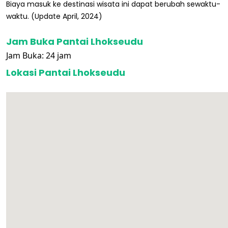
Biaya masuk ke destinasi wisata ini dapat berubah sewaktu-
waktu. (Update April, 2024)
Jam Buka Pantai Lhokseudu
Jam Buka: 24 jam
Lokasi Pantai Lhokseudu