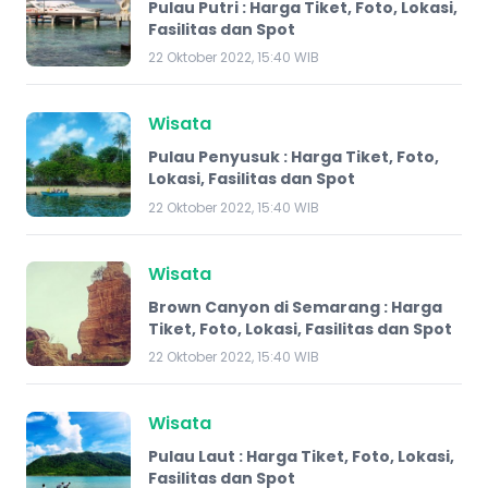
Pulau Putri : Harga Tiket, Foto, Lokasi,
Fasilitas dan Spot
22 Oktober 2022, 15:40 WIB
Wisata
​Pulau Penyusuk : Harga Tiket, Foto,
Lokasi, Fasilitas dan Spot
22 Oktober 2022, 15:40 WIB
Wisata
Brown Canyon di Semarang : Harga
Tiket, Foto, Lokasi, Fasilitas dan Spot
22 Oktober 2022, 15:40 WIB
Wisata
Pulau Laut : Harga Tiket, Foto, Lokasi,
Fasilitas dan Spot