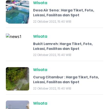
Wisata
Desa Air Sena : Harga Tiket, Foto,
Lokasi, Fasilitas dan Spot
22 Oktober 2022, 15:40 WIB
Wisata
Bukit Lamreh: Harga Tiket, Foto,
Lokasi, Fasilitas dan Spot
22 Oktober 2022, 15:40 WIB
Wisata
Curug Citambur : Harga Tiket, Foto,
Lokasi, Fasilitas dan Spot
22 Oktober 2022, 15:40 WIB
Wisata