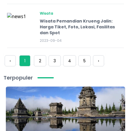
Wisata
Wisata Pemandian Krueng Jalin:
Harga Tiket, Foto, Lokasi, Fasilitas
dan Spot
2023-09-04
‹
1
2
3
4
5
›
Terpopuler