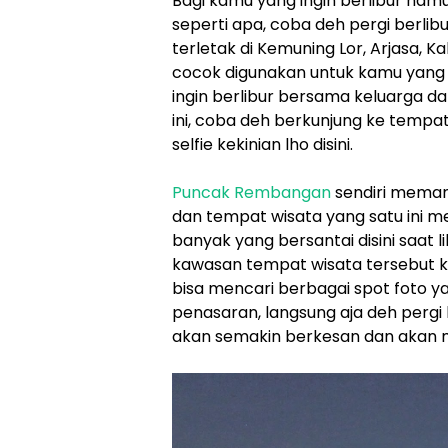
Bagi kamu yang ingin berlibur nam
seperti apa, coba deh pergi berli
terletak di Kemuning Lor, Arjasa,
cocok digunakan untuk kamu yang i
ingin berlibur bersama keluarga d
ini, coba deh berkunjung ke tempat
selfie kekinian lho disini.
Puncak Rembangan
sendiri meman
dan tempat wisata yang satu ini 
banyak yang bersantai disini saat l
kawasan tempat wisata tersebut k
bisa mencari berbagai spot foto 
penasaran, langsung aja deh pergi 
akan semakin berkesan dan akan m