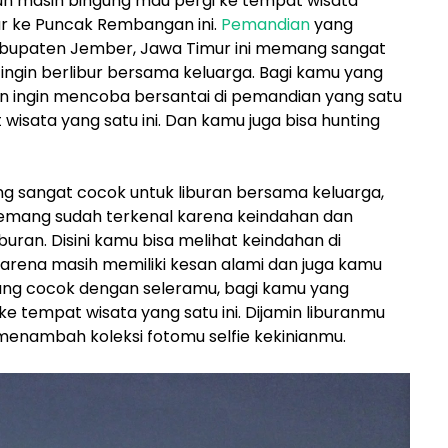
un masih bingung mau pergi ke tempat wisata
bur ke Puncak Rembangan ini.
Pemandian
yang
 Kabupaten Jember, Jawa Timur ini memang sangat
ngin berlibur bersama keluarga. Bagi kamu yang
an ingin mencoba bersantai di pemandian yang satu
 wisata yang satu ini. Dan kamu juga bisa hunting
g sangat cocok untuk liburan bersama keluarga,
memang sudah terkenal karena keindahan dan
iburan. Disini kamu bisa melihat keindahan di
arena masih memiliki kesan alami dan juga kamu
yang cocok dengan seleramu, bagi kamu yang
ke tempat wisata yang satu ini. Dijamin liburanmu
enambah koleksi fotomu selfie kekinianmu.