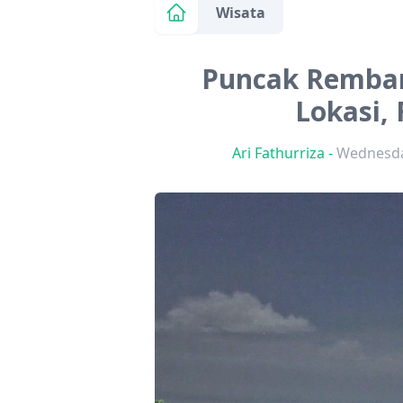
Wisata
Puncak Rembang
Lokasi, 
Ari Fathurriza
-
Wednesday