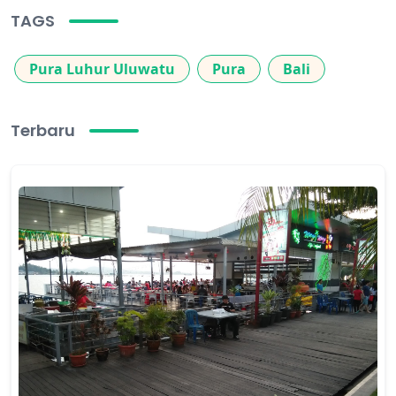
TAGS
Pura Luhur Uluwatu
Pura
Bali
Terbaru