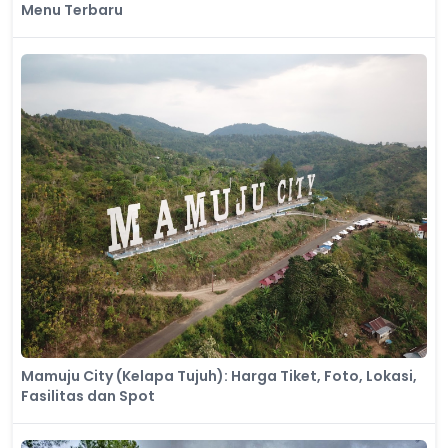
Menu Terbaru
Mamuju City (Kelapa Tujuh): Harga Tiket, Foto, Lokasi,
Fasilitas dan Spot