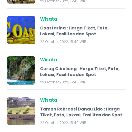
22 Oktober 2022, 15:40 WIB
Wisata
Coastarina : Harga Tiket, Foto,
Lokasi, Fasilitas dan Spot
22 Oktober 2022, 15:40 WIB
Wisata
Curug Cibaliung : Harga Tiket, Foto,
Lokasi, Fasilitas dan Spot
22 Oktober 2022, 15:40 WIB
Wisata
Taman Rekreasi Danau Lido : Harga
Tiket, Foto, Lokasi, Fasilitas dan Spot
22 Oktober 2022, 15:40 WIB