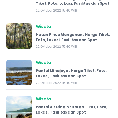
Tiket, Foto, Lokasi, Fasilitas dan Spot
22 Oktober 2022, 15:40 WIB
Wisata
Hutan Pinus Mangunan : Harga Tiket,
Foto, Lokasi, Fasilitas dan Spot
22 Oktober 2022, 15:40 WIB
Wisata
Pantai Minajaya : Harga Tiket, Foto,
Lokasi, Fasilitas dan Spot
22 Oktober 2022, 15:40 WIB
Wisata
Pantai Air Dingin : Harga Tiket, Foto,
Lokasi, Fasilitas dan Spot