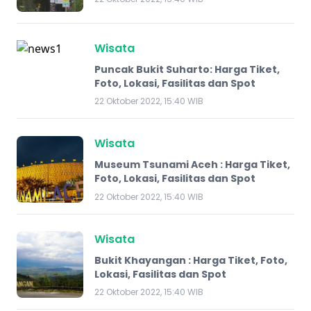
Wisata
Puncak Bukit Suharto: Harga Tiket,
Foto, Lokasi, Fasilitas dan Spot
22 Oktober 2022, 15:40 WIB
Wisata
Museum Tsunami Aceh : Harga Tiket,
Foto, Lokasi, Fasilitas dan Spot
22 Oktober 2022, 15:40 WIB
Wisata
Bukit Khayangan : Harga Tiket, Foto,
Lokasi, Fasilitas dan Spot
22 Oktober 2022, 15:40 WIB