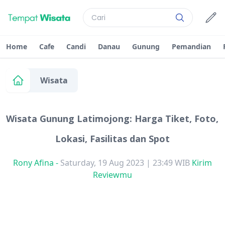
Home
Cafe
Candi
Danau
Gunung
Pemandian
Wisata
Wisata Gunung Latimojong: Harga Tiket, Foto,
Lokasi, Fasilitas dan Spot
Rony Afina
-
Saturday, 19 Aug 2023 | 23:49 WIB
Kirim
Reviewmu