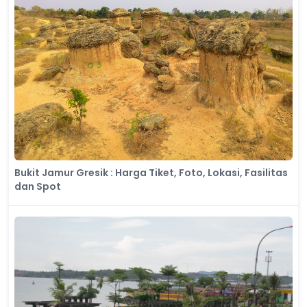
Bukit Jamur Gresik : Harga Tiket, Foto, Lokasi, Fasilitas
dan Spot