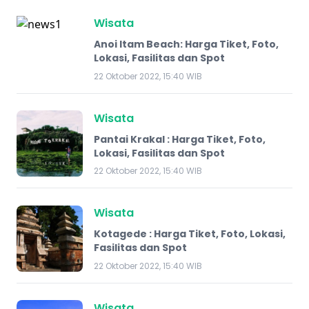
Wisata
Anoi Itam Beach: Harga Tiket, Foto,
Lokasi, Fasilitas dan Spot
22 Oktober 2022, 15:40 WIB
Wisata
Pantai Krakal : Harga Tiket, Foto,
Lokasi, Fasilitas dan Spot
22 Oktober 2022, 15:40 WIB
Wisata
Kotagede : Harga Tiket, Foto, Lokasi,
Fasilitas dan Spot
22 Oktober 2022, 15:40 WIB
Wisata