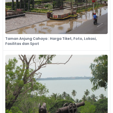
Taman Anjung Cahaya : Harga Tiket, Foto, Lokasi,
Fasilitas dan Spot