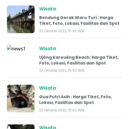
Wisata
​Bendung Gerak Waru Turi : Harga
Tiket, Foto, Lokasi, Fasilitas dan Spot
22 Oktober 2022, 15:40 WIB
Wisata
Ujông Kareuëng Beach: Harga Tiket,
Foto, Lokasi, Fasilitas dan Spot
22 Oktober 2022, 15:40 WIB
Wisata
Gua Putri Asih : Harga Tiket, Foto,
Lokasi, Fasilitas dan Spot
22 Oktober 2022, 15:40 WIB
Wisata