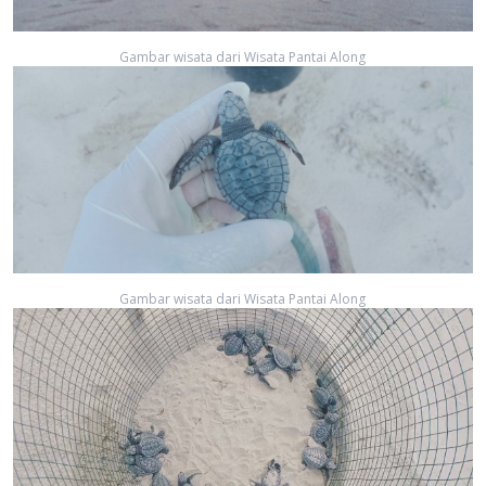
Gambar wisata dari Wisata Pantai Along
Gambar wisata dari Wisata Pantai Along