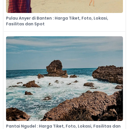
Pulau Anyer di Banten : Harga Tiket, Foto, Lokasi,
Fasilitas dan Spot
Pantai Ngudel : Harga Tiket, Foto, Lokasi, Fasilitas dan