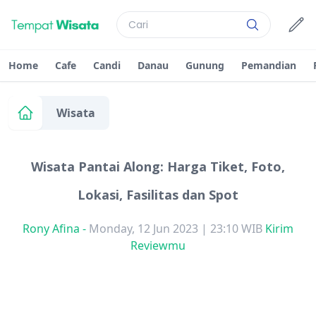
Home
Cafe
Candi
Danau
Gunung
Pemandian
Wisata
Wisata Pantai Along: Harga Tiket, Foto,
Lokasi, Fasilitas dan Spot
Rony Afina
-
Monday, 12 Jun 2023 | 23:10 WIB
Kirim
Reviewmu