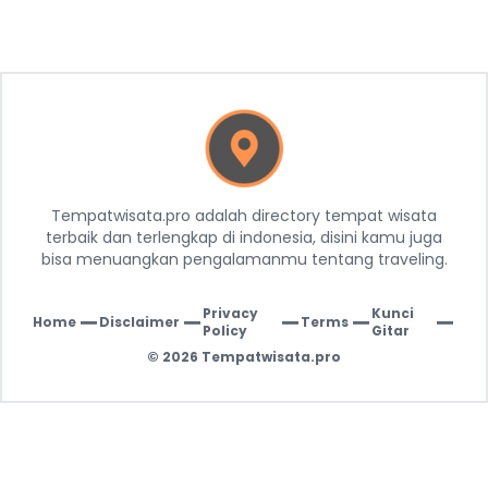
Tempatwisata.pro adalah directory tempat wisata
terbaik dan terlengkap di indonesia, disini kamu juga
bisa menuangkan pengalamanmu tentang traveling.
Privacy
Kunci
Home
Disclaimer
Terms
|
|
|
|
|
Policy
Gitar
© 2026
Tempatwisata.pro