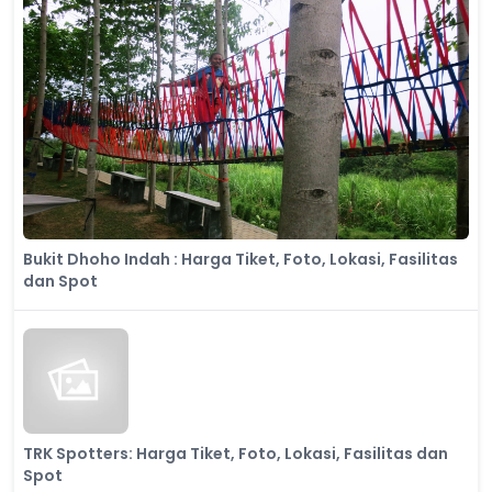
Bukit Dhoho Indah : Harga Tiket, Foto, Lokasi, Fasilitas
dan Spot
TRK Spotters: Harga Tiket, Foto, Lokasi, Fasilitas dan
Spot