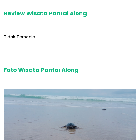
Review Wisata Pantai Along
Tidak Tersedia
Foto Wisata Pantai Along