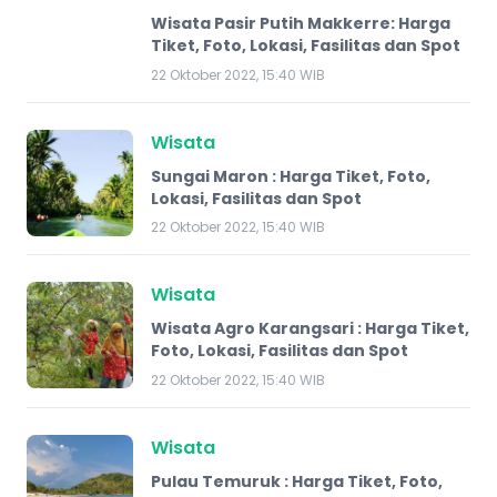
Wisata Pasir Putih Makkerre: Harga
Tiket, Foto, Lokasi, Fasilitas dan Spot
22 Oktober 2022, 15:40 WIB
Wisata
Sungai Maron : Harga Tiket, Foto,
Lokasi, Fasilitas dan Spot
22 Oktober 2022, 15:40 WIB
Wisata
Wisata Agro Karangsari : Harga Tiket,
Foto, Lokasi, Fasilitas dan Spot
22 Oktober 2022, 15:40 WIB
Wisata
Pulau Temuruk : Harga Tiket, Foto,