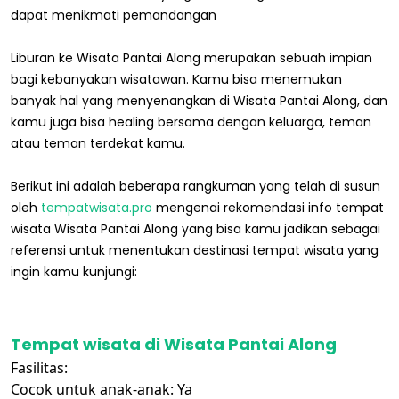
dapat menikmati pemandangan
Liburan ke Wisata Pantai Along merupakan sebuah impian
bagi kebanyakan wisatawan. Kamu bisa menemukan
banyak hal yang menyenangkan di Wisata Pantai Along, dan
kamu juga bisa healing bersama dengan keluarga, teman
atau teman terdekat kamu.
Berikut ini adalah beberapa rangkuman yang telah di susun
oleh
tempatwisata.pro
mengenai rekomendasi info tempat
wisata Wisata Pantai Along yang bisa kamu jadikan sebagai
referensi untuk menentukan destinasi tempat wisata yang
ingin kamu kunjungi:
Tempat wisata di Wisata Pantai Along
Fasilitas:
Cocok untuk anak-anak: Ya