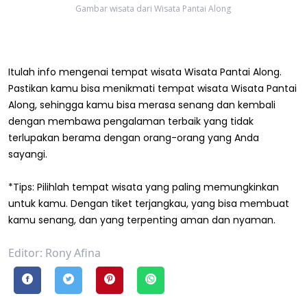
Gambar wisata dari Wisata Pantai Along
Itulah info mengenai tempat wisata Wisata Pantai Along.
Pastikan kamu bisa menikmati tempat wisata Wisata Pantai
Along, sehingga kamu bisa merasa senang dan kembali
dengan membawa pengalaman terbaik yang tidak
terlupakan berama dengan orang-orang yang Anda
sayangi.
*Tips: Pilihlah tempat wisata yang paling memungkinkan
untuk kamu. Dengan tiket terjangkau, yang bisa membuat
kamu senang, dan yang terpenting aman dan nyaman.
Editor: Rony Afina