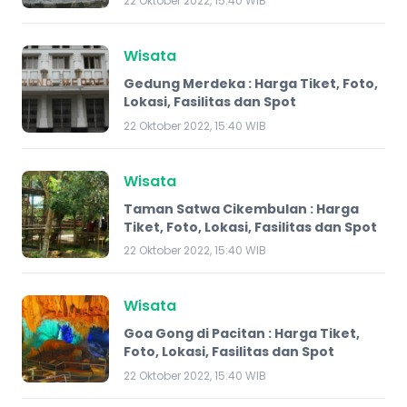
22 Oktober 2022, 15:40 WIB
Wisata
Gedung Merdeka : Harga Tiket, Foto,
Lokasi, Fasilitas dan Spot
22 Oktober 2022, 15:40 WIB
Wisata
Taman Satwa Cikembulan : Harga
Tiket, Foto, Lokasi, Fasilitas dan Spot
22 Oktober 2022, 15:40 WIB
Wisata
Goa Gong di Pacitan : Harga Tiket,
Foto, Lokasi, Fasilitas dan Spot
22 Oktober 2022, 15:40 WIB