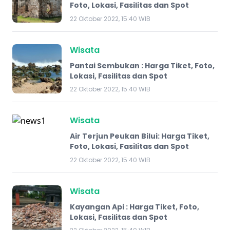
Foto, Lokasi, Fasilitas dan Spot
22 Oktober 2022, 15:40 WIB
Wisata
Pantai Sembukan : Harga Tiket, Foto,
Lokasi, Fasilitas dan Spot
22 Oktober 2022, 15:40 WIB
Wisata
Air Terjun Peukan Bilui: Harga Tiket,
Foto, Lokasi, Fasilitas dan Spot
22 Oktober 2022, 15:40 WIB
Wisata
Kayangan Api : Harga Tiket, Foto,
Lokasi, Fasilitas dan Spot