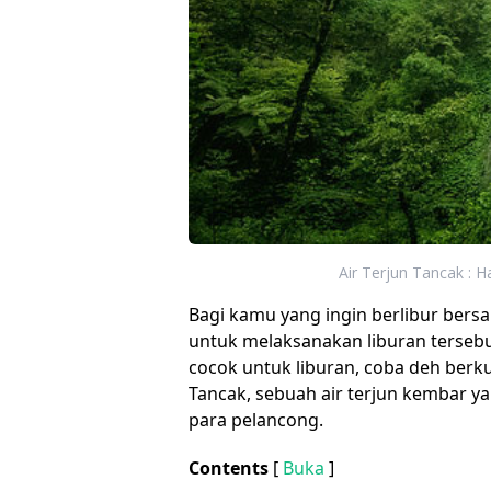
Air Terjun Tancak : H
Bagi kamu yang ingin berlibur bers
untuk melaksanakan liburan terseb
cocok untuk liburan, coba deh berkunj
Tancak, sebuah air terjun kembar ya
para pelancong.
Contents
[
Buka
]