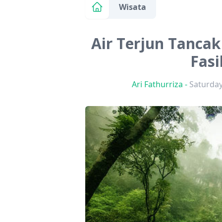
Wisata
Air Terjun Tancak 
Fasi
Ari Fathurriza
-
Saturday